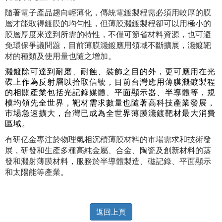
隨著電子產品趨向輕薄化，傳統電鍍製程需必須用較厚的膜
層才能取得鍍膜的均勻性，但薄膜濺鍍製程卻可以用極小的
膜層厚度來達到所需的特性，不僅可節省材料資源，也可避
免環保爭議問題，目前薄膜濺鍍應用領域不斷擴展，濺鍍靶
材的種類及使用量也隨之增加。
濺鍍除可達到耐磨、耐蝕、裝飾之目的外，更可應用在光
碟上作為反射層以拾取信號，目前台灣應用薄膜濺鍍製程
的相關產業包括光記錄媒體、平面顯示器、半導體等，規
模均領先全世界，靶材需求數量也隨著高科技產業發展，
市場急速擴大，台灣已成為全世界薄膜濺鍍靶材最大消費
區域。
有研亿金專注於物理氣相沉積薄膜材料的市場需求和技術發
展，研發和生產多種高純金屬、合金、陶瓷及創新材料的蒸
發和濺射薄膜材料，服務於半導體製造、磁記錄、平面顯示
和太陽能等產業。
返回上頁