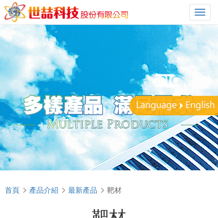
選
單
切
換
首頁
產品介紹
最新產品
靶材
靶材