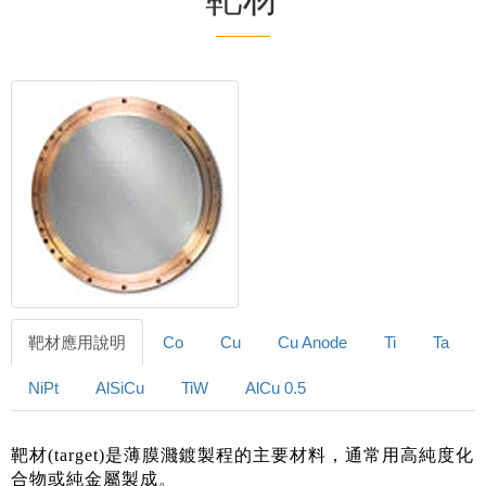
靶材應用說明
Co
Cu
Cu Anode
Ti
Ta
NiPt
AlSiCu
TiW
AlCu 0.5
靶材(target)是薄膜濺鍍製程的主要材料，通常用高純度化
合物或純金屬製成。